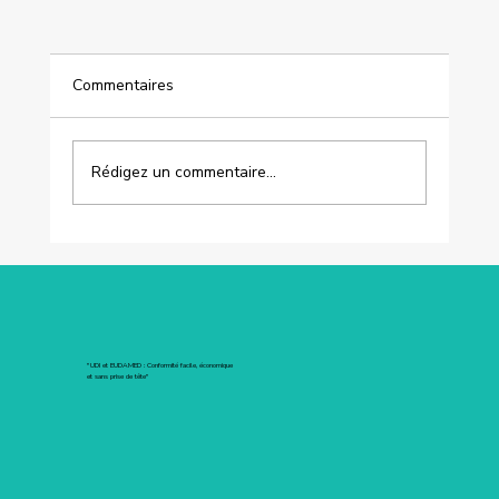
Commentaires
Rédigez un commentaire...
Gouvernance réglementaire &
responsabilités
"UDI et EUDAMED : Conformité facile, économique
et sans prise de tête"