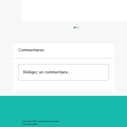
Commentaires
Rédigez un commentaire...
[CRISPIN MEDICAL] MDR & EUDAMED :
Pourquoi avoir les bons comptes ne
suffit pas ?
"UDI et EUDAMED : Conformité facile, économique
et sans prise de tête"